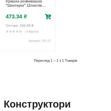
Іграшка розвивашка
"Шестерні" 12листів +
9 шестерень Unison
(787-27)
473.34
₴
Оптова: 348.68
₴
( 0 Відгуки)
Артикул:
787-27
Перегляд 1 – 1 з 1 Товарів
конструктори