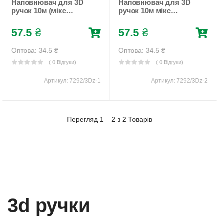
Наповнювач для 3D
Наповнювач для 3D
ручок 10м (мікс
ручок 10м мікс
кольорів)
кольорів в упаковці
Різнокольоровий
Різнокольоровий
57.5
₴
57.5
₴
Unison (7292/3Dz-1)
Unison (7292/3Dz-2)
Оптова: 34.5
₴
Оптова: 34.5
₴
( 0 Відгуки)
( 0 Відгуки)
Артикул:
7292/3Dz-1
Артикул:
7292/3Dz-2
Перегляд 1 – 2 з 2 Товарів
3d ручки