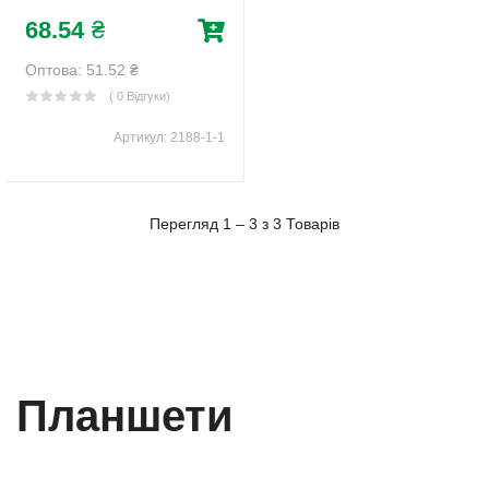
(2188-1-1)
68.54
₴
Оптова: 51.52
₴
( 0 Відгуки)
Артикул:
2188-1-1
Перегляд 1 – 3 з 3 Товарів
планшети