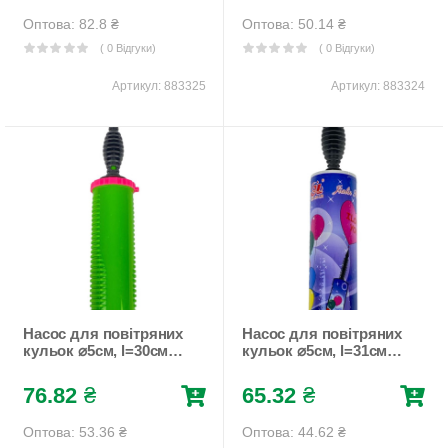
Unison (883325)
Оптова: 82.8
₴
Оптова: 50.14
₴
( 0 Відгуки)
( 0 Відгуки)
Артикул:
883325
Артикул:
883324
Насос для повітряних
Насос для повітряних
кульок ⌀5см, l=30см (
кульок ⌀5см, l=31см (
колба 18см) (10463)
колба 20см) (9267
DSCN)
76.82
₴
65.32
₴
Оптова: 53.36
₴
Оптова: 44.62
₴