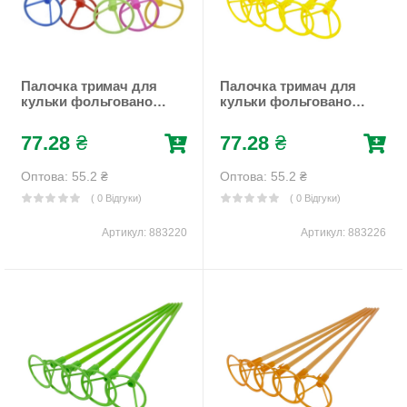
Палочка тримач для
Палочка тримач для
кульки фольгованої
кульки фольгованої
50см, 5 кольорів МІКС
50см, 10шт/уп, жовта
,10шт/уп (883220)
Жовтий Unison
77.28
₴
77.28
₴
(883226)
Оптова: 55.2
₴
Оптова: 55.2
₴
( 0 Відгуки)
( 0 Відгуки)
Артикул:
883220
Артикул:
883226