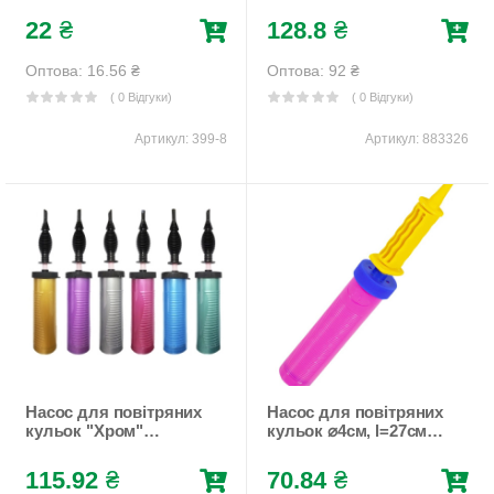
l=30см ( колба 18см)
22
₴
128.8
₴
Білий Unison (883326)
Оптова: 16.56
₴
Оптова: 92
₴
( 0 Відгуки)
( 0 Відгуки)
Артикул:
399-8
Артикул:
883326
Насос для повітряних
Насос для повітряних
кульок "Хром"
кульок ⌀4см, l=27см (
двохходовий ⌀4см,
колба 15см) Pelican
l=27см ( колба 15см)
(883324)
115.92
₴
70.84
₴
Різнокольоровий