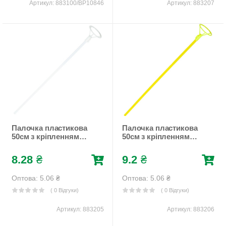
Артикул:
883100/BP10846
Артикул:
883207
Палочка пластикова
Палочка пластикова
50см з кріпленням
50см з кріпленням
для фольгованої
для фольгованої
кульки, 50шт/уп Білий
кульки, 50шт/уп
8.28
₴
9.2
₴
Pelican (883205)
Жовтий Pelican
(883206)
Оптова: 5.06
₴
Оптова: 5.06
₴
( 0 Відгуки)
( 0 Відгуки)
Артикул:
883205
Артикул:
883206