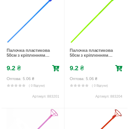
Палочка пластикова
Палочка пластикова
50см з кріпленням
50см з кріпленням
для фольгованої
для фольгованої
кульки, 50шт/уп Синій
кульки, 50шт/уп
9.2
₴
9.2
₴
Pelican (883201)
Зелений Pelican
(883204)
Оптова: 5.06
₴
Оптова: 5.06
₴
( 0 Відгуки)
( 0 Відгуки)
Артикул:
883201
Артикул:
883204