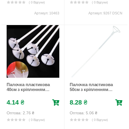
( 0 Відгуки)
( 0 Відгуки)
Артикул:
10463
Артикул:
9267 DSCN
Палочка пластикова
Палочка пластикова
40см з кріпленням
50см з кріпленням
для латексних кульок
для фольгованої
Білий Unison
кульки, 50шт/уп
4.14
₴
8.28
₴
(883100/BP10846)
Прозорий Pelican
(883207)
Оптова: 2.76
₴
Оптова: 5.06
₴
( 0 Відгуки)
( 0 Відгуки)