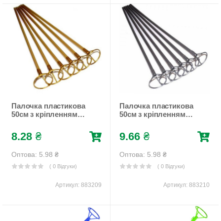
Палочка пластикова
Палочка пластикова
50см з кріпленням
50см з кріпленням
для фольгованої
для фольгованої
кульки, 50шт/уп
кульки, 50шт/уп
8.28
₴
9.66
₴
Золотий Pelican
Срібний Pelican
(883209)
(883210)
Оптова: 5.98
₴
Оптова: 5.98
₴
( 0 Відгуки)
( 0 Відгуки)
Артикул:
883209
Артикул:
883210