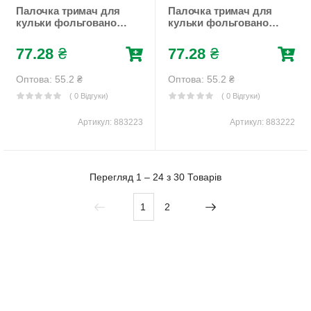
Палочка тримач для
Палочка тримач для
кульки фольгованої
кульки фольгованої
50см, 10шт/уп, рожева
50см, 10шт/уп,
Рожевий Unison
червона Червоний
77.28
₴
77.28
₴
(883223)
Unison (883222)
Оптова: 55.2
₴
Оптова: 55.2
₴
( 0 Відгуки)
( 0 Відгуки)
Артикул:
883223
Артикул:
883222
Перегляд 1 – 24 з 30 Товарів
1
2