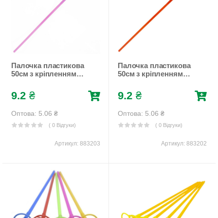
Палочка пластикова
Палочка пластикова
50см з кріпленням
50см з кріпленням
для фольгованої
для фольгованої
кульки, 50шт/уп
кульки, 50шт/уп
9.2
₴
9.2
₴
Рожевий Pelican
Червоний Pelican
(883203)
(883202)
Оптова: 5.06
₴
Оптова: 5.06
₴
( 0 Відгуки)
( 0 Відгуки)
Артикул:
883203
Артикул:
883202