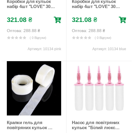
Коробки для кульок
Коробки для кульок
набір 4шт "LOVE" 30 х
набір 4шт "LOVE" 30 х
30 х 30см Рожевий
30 х 30см Блакитний
Unison (10134 pink)
Unison (10134 blue)
321.08
₴
321.08
₴
Оптова: 288.88
₴
Оптова: 288.88
₴
( 0 Відгуки)
( 0 Відгуки)
Артикул:
10134 pink
Артикул:
10134 blue
Крапки гель для
Насос для повітряних
повітряних кульок на
кульок "Білий люкс"
стрічці (399-8)
двохходовий ⌀5см,