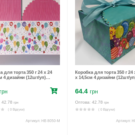
 для торта 350 г 24 x 24
Коробка для торта 350 г 24 
т/уп)
x 14,5см 4 дизайни (12шт/уп)
 (HB 8050-M)
Різнокольоровий Unison (
8038-M)
64.4
грн
грн
: 42.78
Оптова: 42.78
грн
грн
( 0 Відгуки)
( 0 Відгуки)
Артикул:
HB 8050-M
Артикул:
H