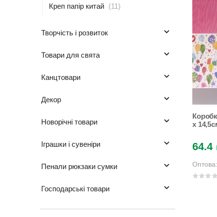
креп папір китай
(11)
творчість і розвиток
товари для свята
канцтовари
декор
Коробка
новорічні товари
x 14,5см 4 дизайни (12ш
Unison
іграшки і сувеніри
64.4
Оптова
пенали рюкзаки сумки
господарські товари