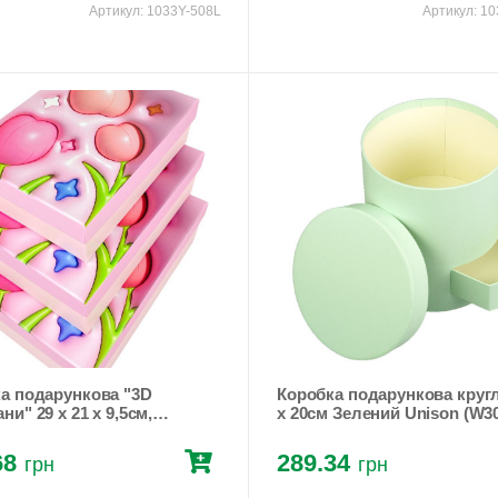
Артикул:
1033Y-508L
Артикул:
10
 подарункова "3D
Коробка подарункова кругла 17
и" 29 х 21 х 9,5см,
x 20см Зелений Unison (W3
набір 3 шт (1033Y-502L pink)
68
289.34
грн
грн