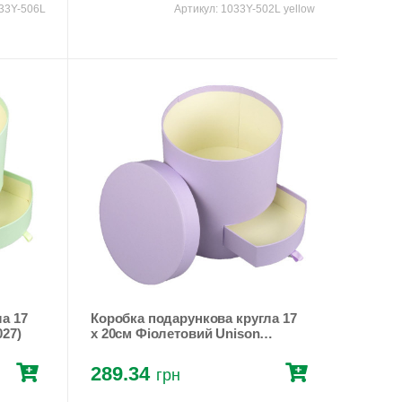
33Y-506L
Артикул:
1033Y-502L yellow
Коробка подарункова кругла 17
027)
x 20см Фіолетовий Unison
(W3025)
289.34
грн