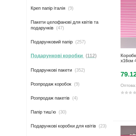
креп папір італія
(9)
пакети целофанові для квітів та
подарунків
(47)
подарунковий папір
(257)
Коробка 
подарункові коробки
(112)
x16см 4 дизайни (12шт/уп)
Unison
подарункові пакети
(352)
79.1
розпродаж коробок
(9)
Оптова
розпродаж пакетів
(4)
папір тиш'ю
(30)
подарункові коробки для квітів
(23)