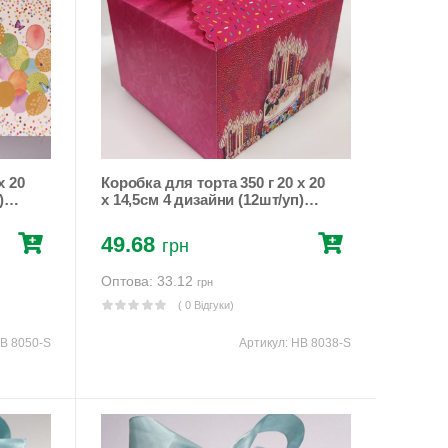
x 20
Коробка для торта 350 г 20 x 20
x 14,5см 4 дизайни (12шт/уп)
Червоний Unison (HB 8038-S)
49.68
грн
Оптова: 33.12
грн
( 0 Відгуки)
B 8050-S
Артикул:
HB 8038-S