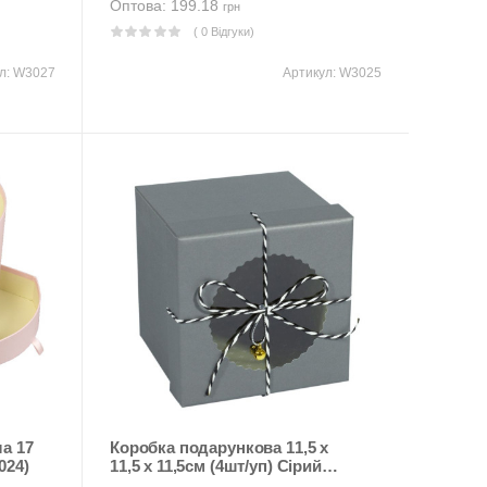
Оптова: 199.18
грн
( 0 Відгуки)
л:
W3027
Артикул:
W3025
Коробка подарункова 11,5 х
024)
11,5 х 11,5см (4шт/уп) Сірий
Unison (PG18-3)