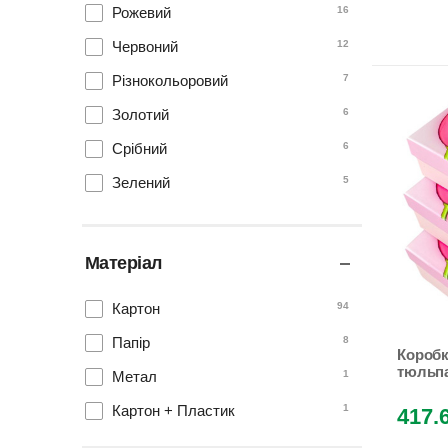
Рожевий
16
Червоний
12
Різнокольоровий
7
Золотий
6
Срібний
6
Зелений
5
Сірий
5
Фіолетовий
3
Матеріал
Коричневий
3
Картон
94
Синій
3
Папір
8
Помаранчевий
2
Коробка
тюльпан
Метал
1
Чорний
2
Картон + Пластик
1
417.
Білий
1