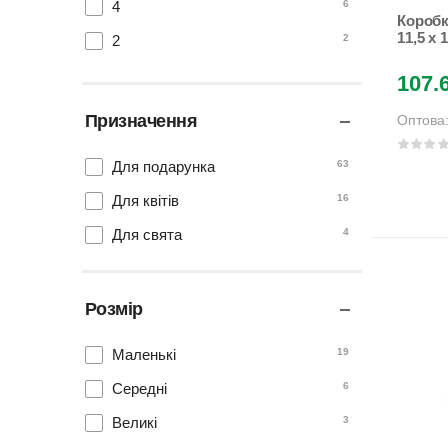
4
6
Коробк
11,5 х 
2
2
Unison
1
2
107.
Призначення
Оптова
Для подарунка
63
Для квітів
16
Для свята
4
Розмір
Маленькі
19
Середні
6
Великі
3