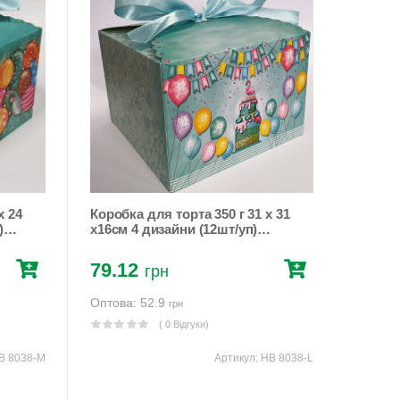
x 24
Коробка для торта 350 г 31 x 31
x16см 4 дизайни (12шт/уп)
HB
Різнокольоровий Unison (HB
8038-L)
79.12
грн
Оптова: 52.9
грн
( 0 Відгуки)
B 8038-M
Артикул:
HB 8038-L