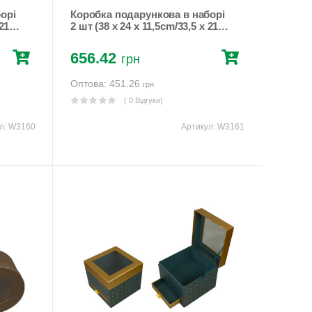
орі
Коробка подарункова в наборі
21,7
2 шт (38 x 24 x 11,5cm/33,5 x 21,7
60)
x 9,5cm) Рожевий Unison
(W3161)
656.42
грн
Оптова: 451.26
грн
( 0 Відгуки)
л:
W3160
Артикул:
W3161