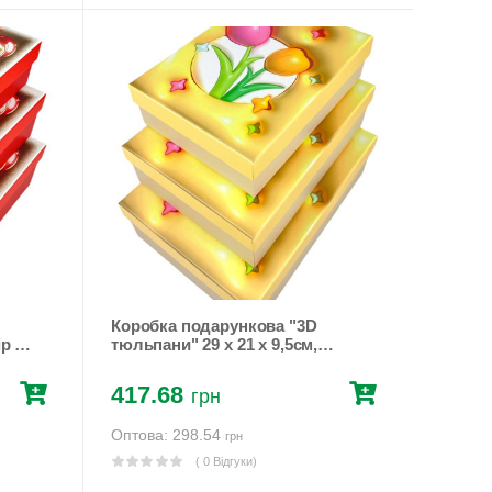
Коробка подарункова "3D
р 3
тюльпани" 29 х 21 х 9,5см,
набір 3 шт (1033Y-502L yellow)
417.68
грн
Оптова: 298.54
грн
( 0 Відгуки)