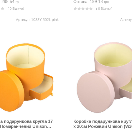
: 298.54
Оптова: 199.18
грн
грн
( 0 Відгуки)
( 0 Відгуки)
Артикул:
1033Y-502L pink
Артику
одарункова кругла 17
Коробка подарункова кругла 17
 Помаранчевий Unison
x 20см Рожевий Unison (W3
)