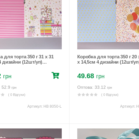
для торта 350 г 31 x 31
Коробка для торта 350 г 20 
x 14,5см 4 дизайни (12шт/уп)
 (HB 8050-L)
Unison (HB 8050-S)
2
49.68
грн
грн
: 52.9
Оптова: 33.12
грн
грн
( 0 Відгуки)
( 0 Відгуки)
Артикул:
HB 8050-L
Артикул:
H