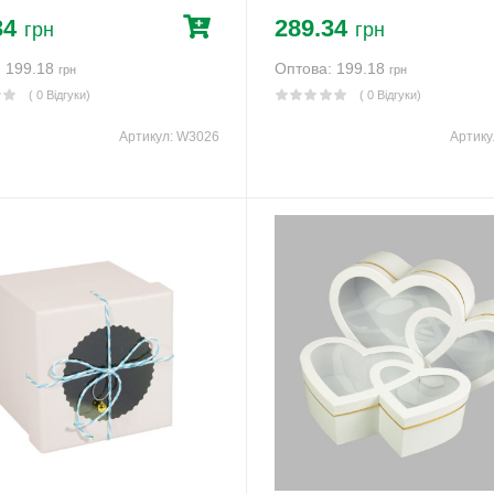
34
289.34
грн
грн
: 199.18
Оптова: 199.18
грн
грн
( 0 Відгуки)
( 0 Відгуки)
Артикул:
W3026
Артику