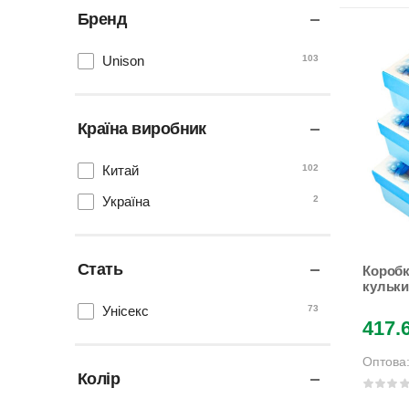
Бренд
Unison
103
Країна виробник
Китай
102
Україна
2
Стать
Коробка
кульки"
шт (10
Унісекс
73
417.
Оптова
Колір