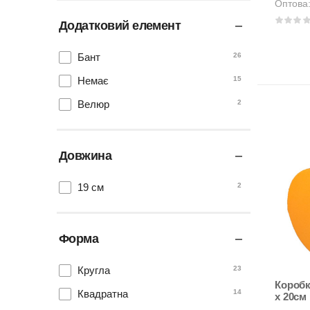
Оптова
Додатковий елемент
Бант
26
Немає
15
Велюр
2
Довжина
19 см
2
Форма
Кругла
23
Коробка п
Квадратна
14
x 20см
(W3026