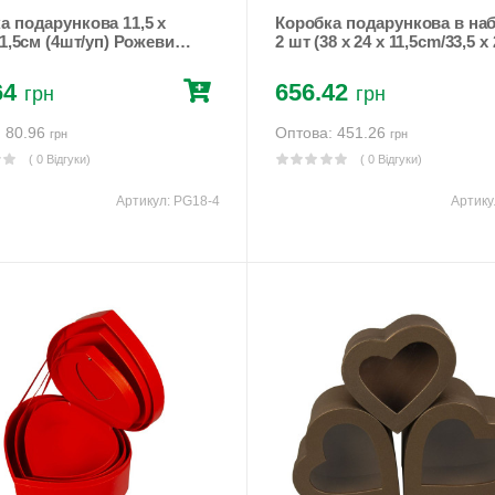
а подарункова 11,5 х
Коробка подарункова в наб
11,5см (4шт/уп) Рожевий
2 шт (38 x 24 x 11,5cm/33,5 x 
 (PG18-4)
x 9,5cm) Білий Unison (W31
64
656.42
грн
грн
: 80.96
Оптова: 451.26
грн
грн
( 0 Відгуки)
( 0 Відгуки)
Артикул:
PG18-4
Артику