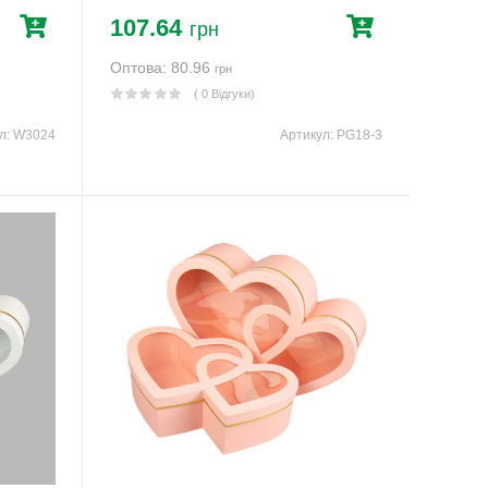
107.64
грн
Оптова: 80.96
грн
( 0 Відгуки)
л:
W3024
Артикул:
PG18-3