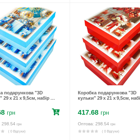
 подарункова "3D
Коробка подарункова "3D
 29 х 21 х 9,5см, набір 3
кульки" 29 х 21 х 9,5см, набі
33Y-508L)
шт (1033Y-506L)
68
417.68
грн
грн
: 298.54
Оптова: 298.54
грн
грн
( 0 Відгуки)
( 0 Відгуки)