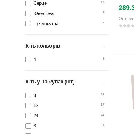
Серце
10
289.
Ювелірна
8
Оптова
Прямокутна
7
К-ть кольорів
4
3
К-ть у наб/упак (шт)
3
26
12
17
24
11
6
11