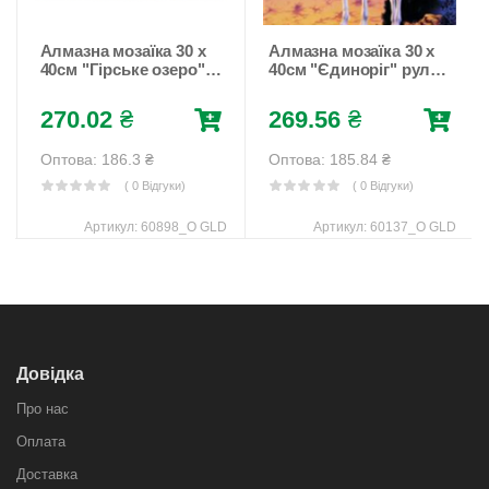
Алмазна мозаїка 30 х
Алмазна мозаїка 30 х
40см "Гірське озеро"
40см "Єдиноріг" рулон
рулон у PVC (без
у PVC (без
підрамника)
підрамника)
270.02
₴
269.56
₴
Різнокольоровий
Різнокольоровий
Unison (60898_O GLD)
Unison (60137_O GLD)
Оптова: 186.3
₴
Оптова: 185.84
₴
( 0 Відгуки)
( 0 Відгуки)
Артикул:
60898_O GLD
Артикул:
60137_O GLD
Довідка
Про нас
Оплата
Доставка