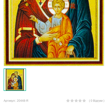
Артикул::
20448-R
( 0 Відгуки )