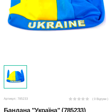
Артикул::
785233
( 0 Відгуки )
Бандана "Україна" (785233)