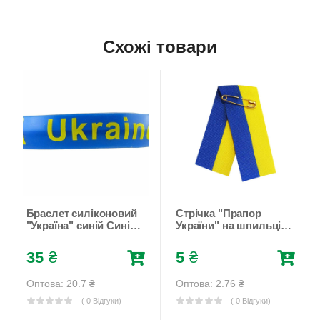
Схожі товари
Браслет силіконовий
Стрічка "Прапор
"Україна" синій Синій
України" на шпильці
Unison (783012)
Жовто-блакитний
Unison (783325)
35
₴
5
₴
Оптова: 20.7
₴
Оптова: 2.76
₴
( 0 Відгуки)
( 0 Відгуки)