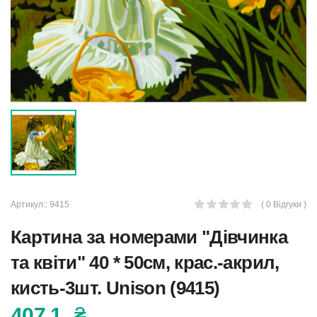
Артикул::
9415
( 0 Відгуки )
Картина за номерами "Дівчинка
та квіти" 40 * 50см, крас.-акрил,
кисть-3шт. Unison (9415)
407.1
₴