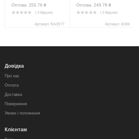
Оптова: 255.76
₴
Оптова: 249.78
₴
( 0 Відгуки)
( 0 Відгуки)
Артикул:
RA3577
Артикул:
8399
Довідка
Про нас
Оплата
Доставка
Повернення
Умови і положення
Клієнтам