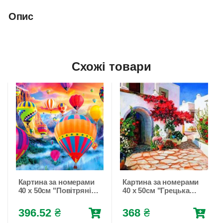
Опис
Схожі товари
Картина за номерами
Картина за номерами
40 х 50см "Повітряні
40 х 50см "Грецька
кулі"
вулиця"
Різнокольоровий
Різнокольоровий
396.52
₴
368
₴
Unison (RA3577)
Unison (8399)