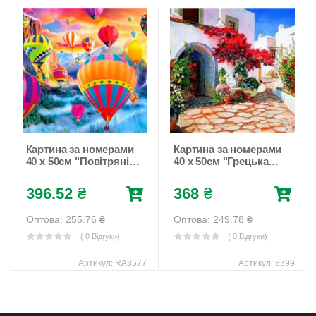
Картина за номерами
Картина за номерами
40 х 50см "Повітряні
40 х 50см "Грецька
кулі"
вулиця"
Різнокольоровий
Різнокольоровий
396.52
₴
368
₴
Unison (RA3577)
Unison (8399)
Оптова: 255.76
₴
Оптова: 249.78
₴
( 0 Відгуки)
( 0 Відгуки)
Артикул:
RA3577
Артикул:
8399