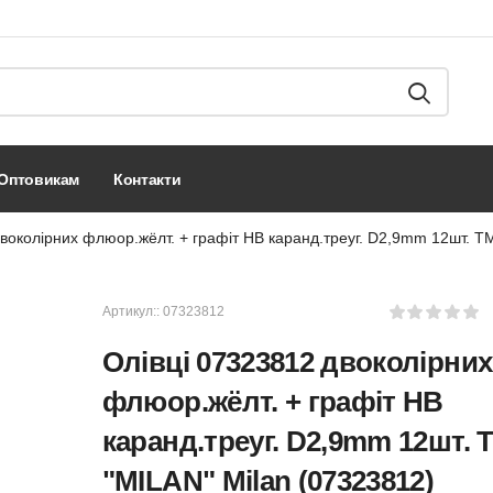
оптовикам
контакти
воколірних флюор.жёлт. + графіт HB каранд.треуг. D2,9mm 12шт. Т
Артикул::
07323812
Олівці 07323812 двоколірних
флюор.жёлт. + графіт HB
каранд.треуг. D2,9mm 12шт. 
"MILAN" Milan (07323812)