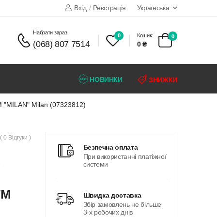
Вхід
/
Реєстрація
Українська
набрати зараз
0
Кошик:
0
(068) 807 7514
0 ₴
НОВИНКИ
ЗНИЖКИ
М "MILAN" Milan (07323812)
( 0 Відгуки )
безпечна оплата
При використанні платіжної
системи
ТМ
швидка доставка
Збір замовлень не більше
3-х робочих днів