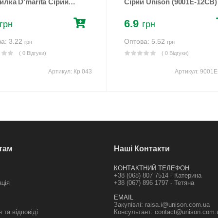
илка D'marita Сірий
Сірий Unison (9001Е-12CB)
n (Кр 043)
6.9
грн
грн
а: 3.22
Оптова: 5.52
грн
грн
( 0 Відгуки)
( 0 Відгуки)
Артикул:
Кр 043
Артикул:
9001Е
там
Наші Контакти
КОНТАКТНИЙ ТЕЛЕФОН
+38 (068) 807 7514 - Катерина
ація
+38 (067) 896 1797 - Тетяна
EMAIL
Закупівлі:
raisa.i@unison.com.ua
 та відповіді
Консультант:
contact@unison.com.