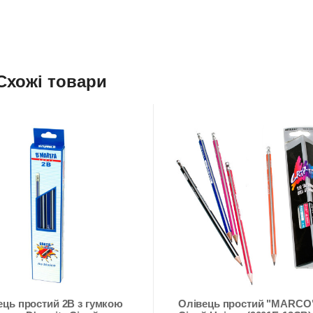
Схожі товари
ець простий 2В з гумкою
Олівець простий "MARCO