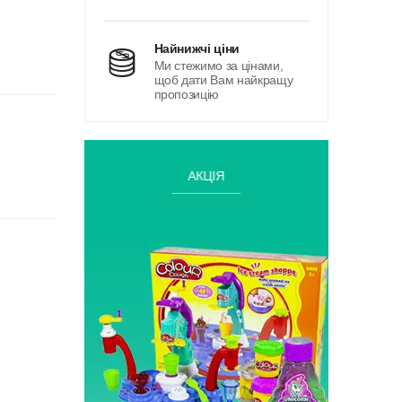
найнижчі ціни
Ми стежимо за цінами,
щоб дати Вам найкращу
пропозицію
АКЦІЯ