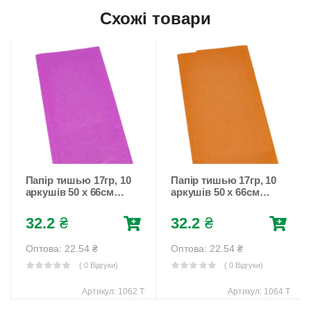
Схожі товари
Папір тишью 17гр, 10
Папір тишью 17гр, 10
аркушів 50 х 66см
аркушів 50 х 66см
Рожевий Unison (1062
Помаранчевий Unison
T)
(1064 T)
32.2
₴
32.2
₴
Оптова: 22.54
₴
Оптова: 22.54
₴
( 0 Відгуки)
( 0 Відгуки)
Артикул:
1062 T
Артикул:
1064 T