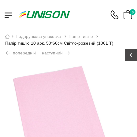
0
подарункова упаковка
папір тиш'ю
Папір тиш'ю 10 арк. 50*66см Світло-рожевий (1061 T)
попередній
наступний