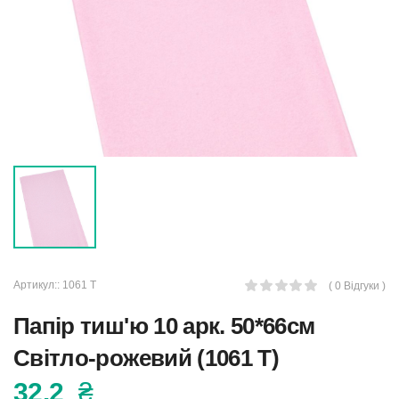
Артикул::
1061 T
( 0 Відгуки )
Папір тиш'ю 10 арк. 50*66см
Світло-рожевий (1061 T)
32.2
₴