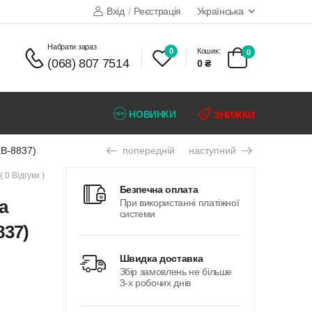
Вхід
/
Реєстрація
Українська
набрати зараз
0
Кошик:
0
(068) 807 7514
0 ₴
НОВИНКИ
ЗНИЖКИ
LB-8837)
попередній
наступний
( 0 Відгуки )
безпечна оплата
а
При використанні платіжної
системи
837)
швидка доставка
Збір замовлень не більше
3-х робочих днів