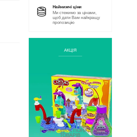
найнижчі ціни
Ми стежимо за цінами,
щоб дати Вам найкращу
пропозицію
АКЦІЯ
РОЗПРОДАЖ ПОНАД 100
ТОВАРІВ