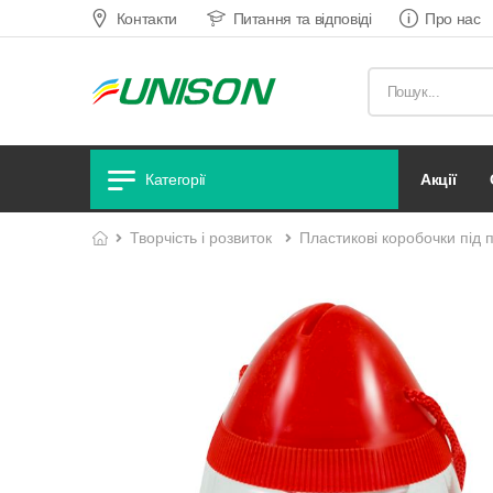
Контакти
Питання та відповіді
Про нас
акції
Категорії
творчість і розвиток
пластикові коробочки під 