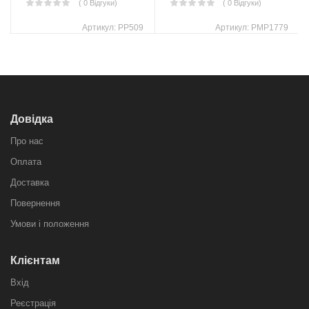
( 0 Відгуки)
( 0 Відгуки)
Артикул:
PP509
Артикул:
PMP1779
Довідка
Про нас
Оплата
Доставка
Повернення
Умови і положення
Клієнтам
Вхід
Реєстрація