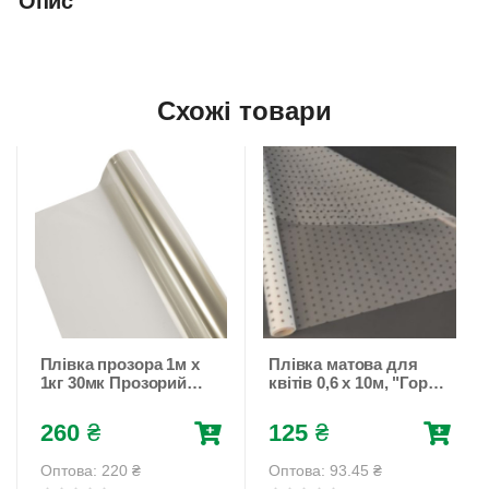
Опис
Схожі товари
Плівка прозора 1м х
Плівка матова для
1кг 30мк Прозорий
квітів 0,6 х 10м, "Горох
Unison (PP509)
дрібний" чорний
Прозорий Unison
260
₴
125
₴
(PMP1779)
Оптова: 220
₴
Оптова: 93.45
₴