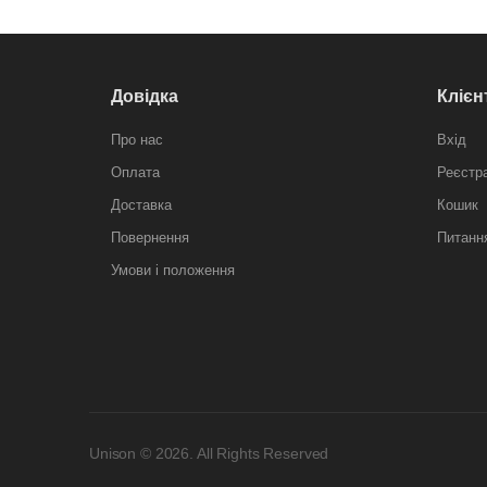
Довідка
Клієн
Про нас
Вхід
Оплата
Реєстр
Доставка
Кошик
Повернення
Питання
Умови і положення
Unison © 2026. All Rights Reserved