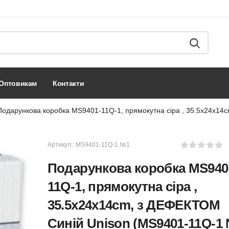
оптовикам
контакти
Подарункова коробка MS9401-11Q-1, прямокутна сіра , 35.5x24x1
Артикул::
MS9401-11Q-1 №1
Подарункова коробка MS940
11Q-1, прямокутна сіра ,
35.5x24x14cm, з ДЕФЕКТОМ
Синій Unison (MS9401-11Q-1