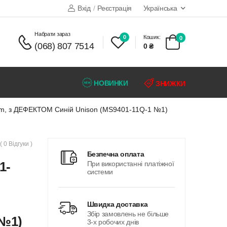
Вхід
/
Реєстрація
Українська
набрати зараз
0
Кошик:
0
(068) 807 7514
0 ₴
НОВИНКИ
ЗНИЖКИ
4cm, з ДЕФЕКТОМ Синій Unison (MS9401-11Q-1 №1)
( 0 Відгуки )
безпечна оплата
1-
При використанні платіжної
системи
швидка доставка
Збір замовлень не більше
 №1)
3-х робочих днів