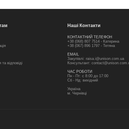
там
Наші Контакти
КОНТАКТНИЙ ТЕЛЕФОН
+38 (068) 807 7514 - Катерина
ація
+38 (067) 896 1797 - Тетяна
EMAIL
Закупівлі:
raisa.i@unison.com.ua
 та відповіді
Консультант:
contact@unison.com.
ЧАС РОБОТИ
Пн - Пт: с 8:00 до 17:00
Сб - Нд: вихідний
Україна
м. Чернівці