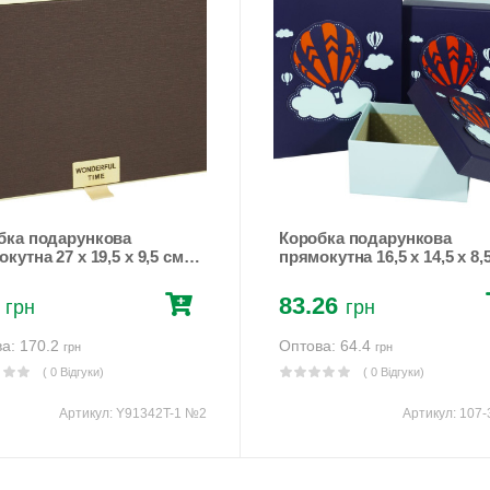
бка подарункова
Коробка подарункова
кутна 27 х 19,5 х 9,5 см
прямокутна 16,5 х 14,5 х 8,
чневий Unison (Y91342T-1
Синій Unison (107-38 №3)
83.26
грн
грн
а: 170.2
Оптова: 64.4
грн
грн
( 0 Відгуки)
( 0 Відгуки)
Артикул:
Y91342T-1 №2
Артикул:
107-