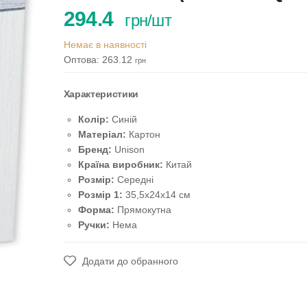
294.4
грн/шт
Немає в наявності
Оптова: 263.12
грн
Характеристики
Колір:
Синій
Матеріал:
Картон
Бренд:
Unison
Країна виробник:
Китай
Розмір:
Середні
Розмір 1:
35,5х24х14 см
Форма:
Прямокутна
Ручки:
Нема
Додати до обранного