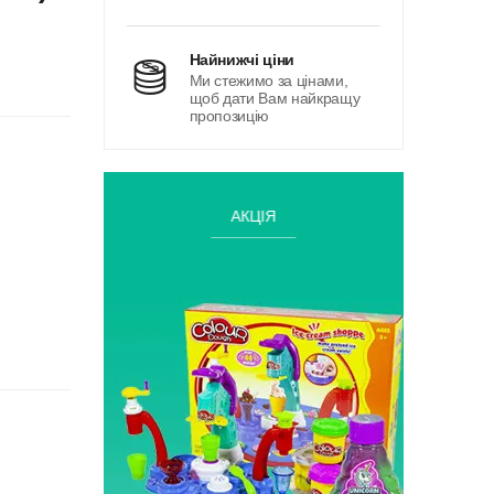
найнижчі ціни
Ми стежимо за цінами,
щоб дати Вам найкращу
пропозицію
АКЦІЯ