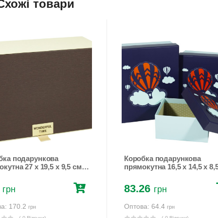
Схожі товари
бка подарункова
Коробка подарункова
кутна 27 х 19,5 х 9,5 см
прямокутна 16,5 х 14,5 х 8,
чневий Unison (Y91342T-1
Синій Unison (107-38 №3)
83.26
грн
грн
а: 170.2
Оптова: 64.4
грн
грн