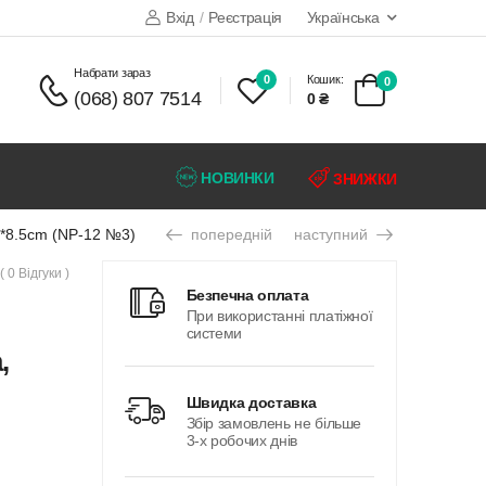
Вхід
/
Реєстрація
Українська
набрати зараз
0
Кошик:
0
(068) 807 7514
0 ₴
НОВИНКИ
ЗНИЖКИ
5*8.5cm (NP-12 №3)
попередній
наступний
( 0 Відгуки )
безпечна оплата
При використанні платіжної
системи
,
швидка доставка
Збір замовлень не більше
3-х робочих днів