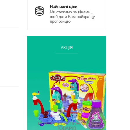
найнижчі ціни
Ми стежимо за цінами,
щоб дати Вам найкращу
пропозицію
АКЦІЯ
РОЗПРОДАЖ ПОНАД 100
ТОВАРІВ