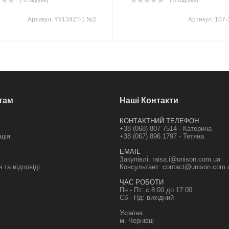
( 0 Відгуки)
( 0 Відгуки)
Артикул:
Y91342T-1 №2
Артикул:
107-
там
Наші Контакти
КОНТАКТНИЙ ТЕЛЕФОН
+38 (068) 807 7514 - Катерина
ація
+38 (067) 896 1797 - Тетяна
EMAIL
Закупівлі:
raisa.i@unison.com.ua
 та відповіді
Консультант:
contact@unison.com.
ЧАС РОБОТИ
Пн - Пт: с 8:00 до 17:00
Сб - Нд: вихідний
Україна
м. Чернівці