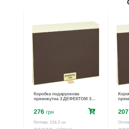
углі
Коробка подарункова
Коро
58-7
прямокутна З ДЕФЕКТОМ 30 x
прямо
21,5 x 11,5 см Коричневий
Кори
Unison (Y91342T-1 №1)
№2)
276
207
грн
Оптова: 216.2
Оптов
грн