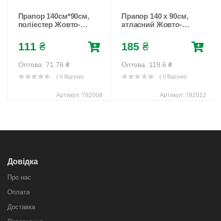
Прапор 140см*90см,
Прапор 140 х 90см,
поліестер Жовто-
атласний Жовто-
блакитний Unison
блакитний Unison
(782008)
(782012)
111
₴
185
₴
Оптова: 71.76
₴
Оптова: 119.6
₴
( 0 Відгуки)
( 0 Відгуки)
Артикул:
782008
Артикул:
782012
Довідка
Про нас
Оплата
Доставка