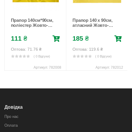
Прапор 140см*90см,
Прапор 140 х 90см,
поліестер Жовто-
атласний Жовто-
блакитний Unison
блакитний Unison
(782008)
(782012)
111
₴
185
₴
Оптова: 71.76
₴
Оптова: 119.6
₴
( 0 Відгуки)
( 0 Відгуки)
Артикул:
782008
Артикул:
782012
Довідка
Про нас
Оплата