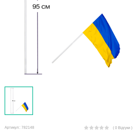
Артикул::
782148
( 0 Відгуки )