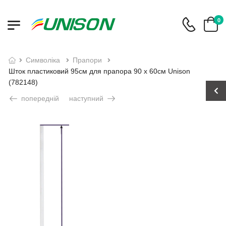
0
символіка
прапори
Шток пластиковий 95см для прапора 90 х 60см Unison
(782148)
попередній
наступний