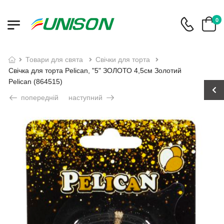
0
товари для свята
свічки для торта
Свічка для торта Pelican, "5" ЗОЛОТО 4,5см Золотий
Pelican (864515)
попередній
наступний