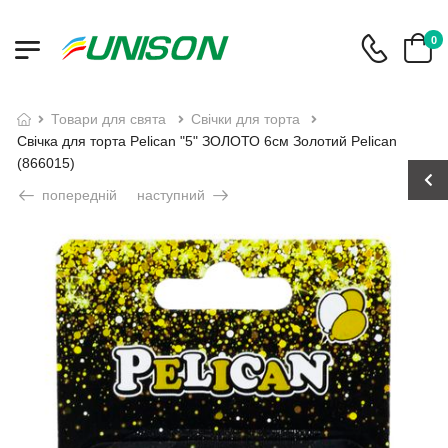
0
товари для свята
свічки для торта
Свічка для торта Pelican "5" ЗОЛОТО 6см Золотий Pelican
(866015)
попередній
наступний