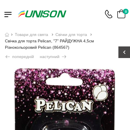
0
товари для свята
свічки для торта
Свічка для торта Pelican, "7" РАЙДУЖНА 4,5см
Різнокольоровий Pelican (864567)
попередній
наступний