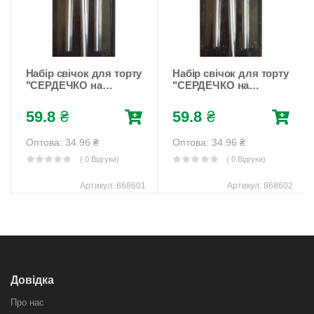
Набір свічок для торту
Набір свічок для торту
"СЕРДЕЧКО на
"СЕРДЕЧКО на
палочці", золото, 4шт/
палочці", срібло, 4шт/
уп Золотий Pelican
уп Срібний Pelican
59.8
₴
59.8
₴
(868601)
(868602)
Оптова: 34.96
₴
Оптова: 34.96
₴
( 0 Відгуки)
( 0 Відгуки)
Артикул:
868601
Артикул:
868602
Довідка
Про нас