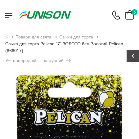
0
товари для свята
свічки для торта
Свічка для торта Pelican "7" ЗОЛОТО 6см Золотий Pelican
(866017)
попередній
наступний