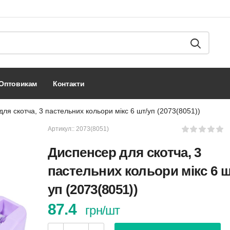
оптовикам
контакти
ля скотча, 3 пастельних кольори мікс 6 шт/уп (2073(8051))
Артикул::
2073(8051)
Диспенсер для скотча, 3
пастельних кольори мікс 6 ш
уп (2073(8051))
87.4
грн/шт