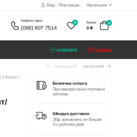
Вхід
/
Реєстрація
Українська
набрати зараз
0
Кошик:
0
(068) 807 7514
0 ₴
НОВИНКИ
ЗНИЖКИ
попередній
наступний
( 0 Відгуки )
безпечна оплата
При використанні платіжної
системи
т/
швидка доставка
Збір замовлень не більше
3-х робочих днів