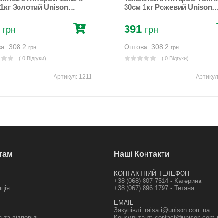
 1кг Золотий Unison
30см 1кг Рожевий Unison
)
(1203)
391
грн
грн
а: 308.2
Оптова: 308.2
грн
грн
( 0 Відгуки)
( 0 Відгуки)
Артикул:
1211
Артикул
там
Наші Контакти
КОНТАКТНИЙ ТЕЛЕФОН
+38 (068) 807 7514 - Катерина
ація
+38 (067) 896 1797 - Тетяна
EMAIL
Закупівлі:
raisa.i@unison.com.ua
 та відповіді
Консультант:
contact@unison.com.