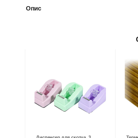
Опис
мм х
Диспенсер для скотча, 3
Терм