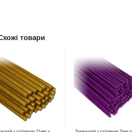
Схожі товари
оклей з глітером 11мм х
Темоклей з глітером 7мм х