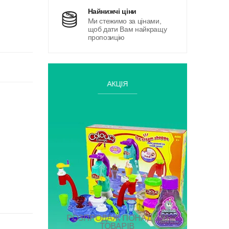
найнижчі ціни
Ми стежимо за цінами,
щоб дати Вам найкращу
пропозицію
АКЦІЯ
РОЗПРОДАЖ ПОНАД 100
ТОВАРІВ