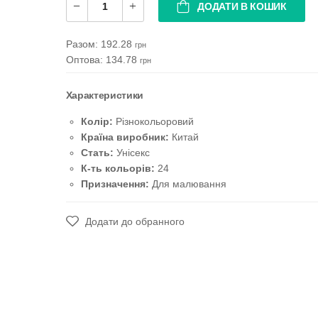
ДОДАТИ В КОШИК
Разом:
192.28
грн
Оптова: 134.78
грн
Характеристики
Колір:
Різнокольоровий
Країна виробник:
Китай
Стать:
Унісекс
К-ть кольорів:
24
Призначення:
Для малювання
Додати до обранного