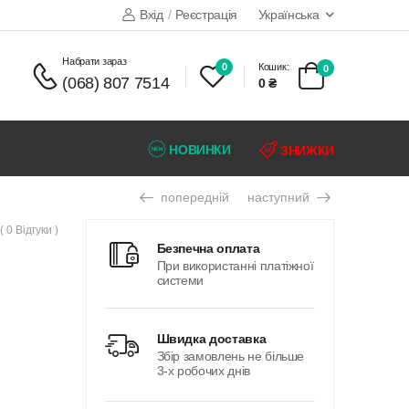
Вхід
/
Реєстрація
Українська
набрати зараз
0
Кошик:
0
(068) 807 7514
0 ₴
НОВИНКИ
ЗНИЖКИ
попередній
наступний
( 0 Відгуки )
безпечна оплата
При використанні платіжної
системи
швидка доставка
Збір замовлень не більше
3-х робочих днів