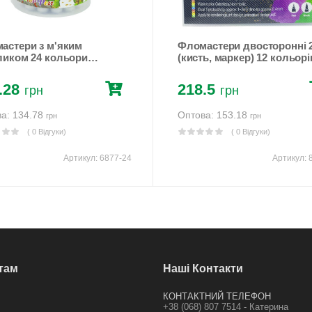
астери з м'яким
Фломастери двосторонні 2
ликом 24 кольори
(кисть, маркер) 12 кольорі
окольоровий (6877-24)
Різнокольоровий Unison (
12)
.28
218.5
грн
грн
а: 134.78
Оптова: 153.18
грн
грн
( 0 Відгуки)
( 0 Відгуки)
Артикул:
6877-24
Артикул:
там
Наші Контакти
КОНТАКТНИЙ ТЕЛЕФОН
+38 (068) 807 7514 - Катерина