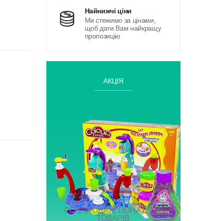
найнижчі ціни
Ми стежимо за цінами,
щоб дати Вам найкращу
пропозицію
АКЦІЯ
РОЗПРОДАЖ ПОНАД 100
ТОВАРІВ