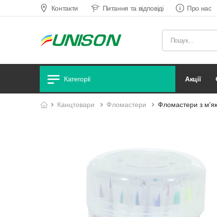
Контакти
Питання та відповіді
Про нас
акції
Категорії
канцтовари
фломастери
Фломастери з м'як