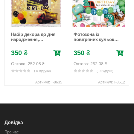
Набір декора до дня
Фотозона із
народження,
повітряних кульок
екскаватор (банер,
"Happy birthday Little
кульки)
Baby"
350
₴
350
₴
Різнокольоровий
Різнокольоровий
Unison (T-8635)
Unison (T-8612)
Оптова: 252.08
₴
Оптова: 252.08
₴
( 0 Відгуки)
( 0 Відгуки)
Артикул:
T-8635
Артикул:
T-8612
Довідка
Про нас