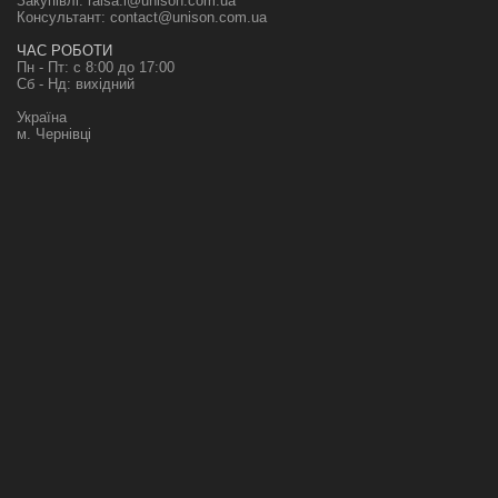
Закупівлі:
raisa.i@unison.com.ua
Консультант:
contact@unison.com.ua
ЧАС РОБОТИ
Пн - Пт: с 8:00 до 17:00
Сб - Нд: вихідний
Україна
м. Чернівці