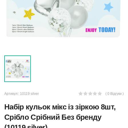
Артикул::
10119 silver
( 0 Відгуки )
Набір кульок мікс із зіркою 8шт,
Срібло Срібний Без бренду
(10119 silver)