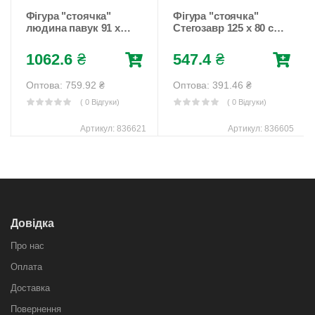
Фігура "стоячка"
Фігура "стоячка"
людина павук 91 х
Стегозавр 125 х 80 см
105см
Різнокольоровий
Різнокольоровий
Unison (836605)
1062.6
₴
547.4
₴
Unison (836621)
Оптова: 759.92
₴
Оптова: 391.46
₴
( 0 Відгуки)
( 0 Відгуки)
Артикул:
836621
Артикул:
836605
Довідка
Про нас
Оплата
Доставка
Повернення