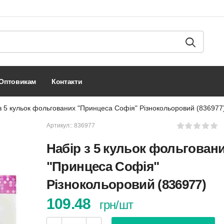
оптовикам
контакти
з 5 кульок фольгованих "Принцеса Софія" Різнокольоровий (836977
Артикул::
836977
Набір з 5 кульок фольгован
"Принцеса Софія"
Різнокольоровий (836977)
109.48
грн/шт