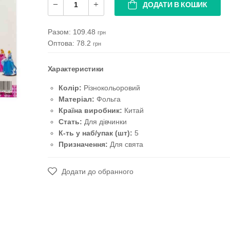
ДОДАТИ В КОШИК
Разом:
109.48
грн
Оптова: 78.2
грн
Характеристики
Колір:
Різнокольоровий
Матеріал:
Фольга
Країна виробник:
Китай
Стать:
Для дівчинки
К-ть у наб/упак (шт):
5
Призначення:
Для свята
Додати до обранного