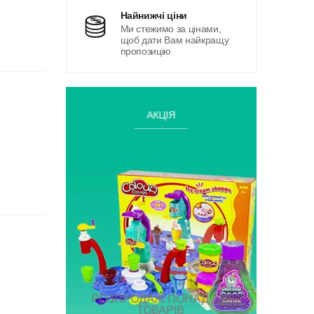
найнижчі ціни
Ми стежимо за цінами,
щоб дати Вам найкращу
пропозицію
АКЦІЯ
РОЗПРОДАЖ ПОНАД 100
ТОВАРІВ