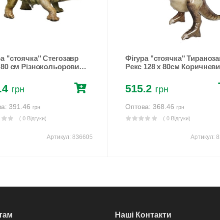
ра "стоячка" Стегозавр
Фігура "стоячка" Тираноз
х 80 см Різнокольоровий
Рекс 128 х 80см Коричнев
n (836605)
Unison (836603)
.4
515.2
грн
грн
а: 391.46
Оптова: 368.46
грн
грн
( 0 Відгуки)
( 0 Відгуки)
Артикул:
836605
Артикул:
8
там
Наші Контакти