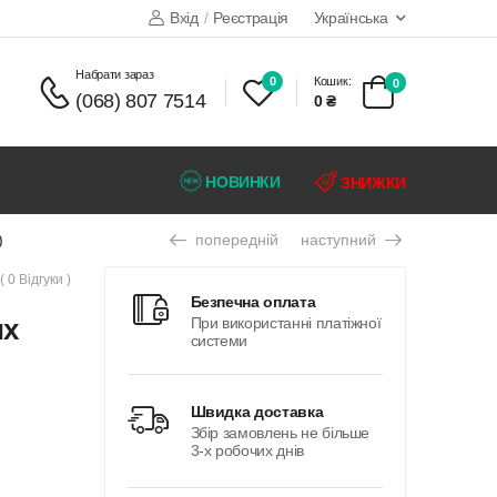
Вхід
/
Реєстрація
Українська
набрати зараз
0
Кошик:
0
(068) 807 7514
0 ₴
НОВИНКИ
ЗНИЖКИ
)
попередній
наступний
( 0 Відгуки )
безпечна оплата
их
При використанні платіжної
системи
швидка доставка
Збір замовлень не більше
3-х робочих днів