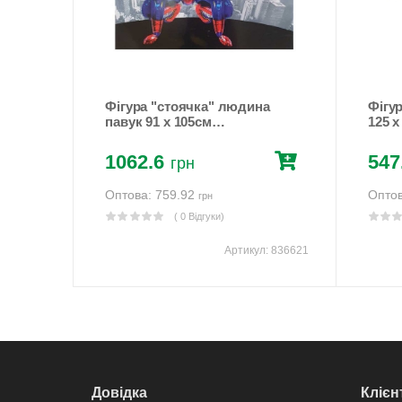
ованих
Фігура "стоячка" людина
Фігу
овий
павук 91 х 105см
125 
Різнокольоровий Unison
Uniso
(836621)
1062.6
547
грн
Оптова: 759.92
Оптов
грн
( 0 Відгуки)
л:
836975
Артикул:
836621
Довідка
Клієн