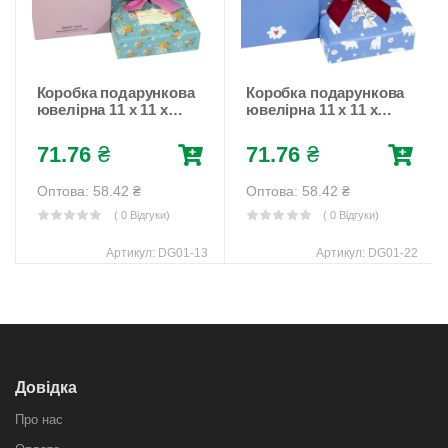
Коробка подарункова
Коробка подарункова
ювелірна 11 x 11 x
ювелірна 11 x 11 x
8,5см (4шт/уп) Unison
8,5см (4шт/уп) Синій
(DG01-13)
Unison (DG01-22)
71.76
₴
71.76
₴
Оптова: 58.42
₴
Оптова: 58.42
₴
( 0 Відгуки)
( 0 Відгуки)
Артикул:
DG01-13
Артикул:
DG01-22
Довідка
Про нас