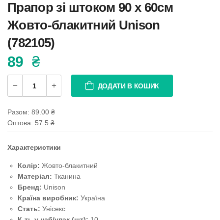
Прапор зі штоком 90 х 60см
Жовто-блакитний Unison
(782105)
89
₴
ДОДАТИ В КОШИК
Разом:
89.00
₴
Оптова: 57.5
₴
Характеристики
Колір:
Жовто-блакитний
Матеріал:
Тканина
Бренд:
Unison
Країна виробник:
Україна
Стать:
Унісекс
К-ть у наб/упак (шт):
10