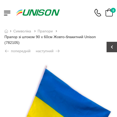
0
символіка
прапори
Прапор зі штоком 90 х 60см Жовто-блакитний Unison
(782105)
попередній
наступний