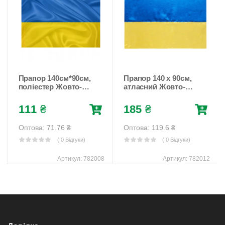
Прапор 140см*90см,
Прапор 140 х 90см,
поліестер Жовто-
атласний Жовто-
блакитний Unison
блакитний Unison
(782008)
(782012)
111
₴
185
₴
Оптова: 71.76
₴
Оптова: 119.6
₴
( 0 Відгуки)
( 0 Відгуки)
Артикул:
782008
Артикул:
782012