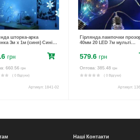
янда шторка-арка
Гірлянда лампочки прозо
нка 3м х 1м (синя) Синій
40мм 20 LED 7м мульті
n (1841-02)
Різнокольоровий Unison
(13641-54)
.6
579.6
грн
грн
а: 660.56
Оптова: 385.48
грн
грн
( 0 Відгуки)
( 0 Відгуки)
Артикул:
1841-02
Артикул:
13
там
Наші Контакти