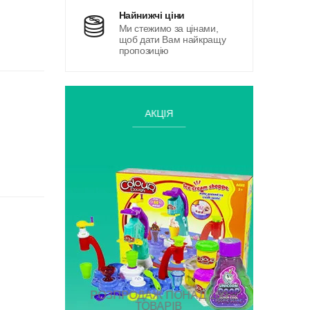
найнижчі ціни
Ми стежимо за цінами,
щоб дати Вам найкращу
пропозицію
АКЦІЯ
РОЗПРОДАЖ ПОНАД 100
ТОВАРІВ