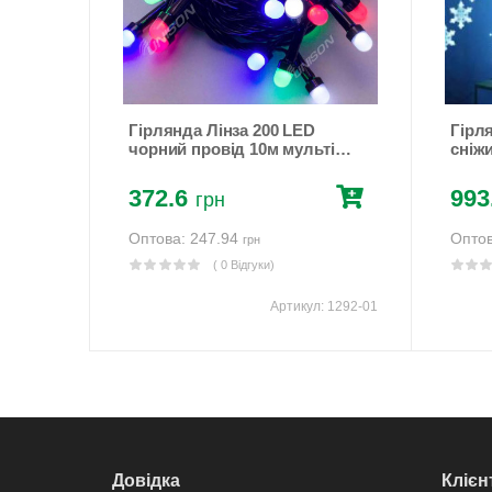
Гірлянда Лінза 200 LED
Гірл
ті)
чорний провід 10м мульті
сніжи
n
Різнокольоровий Unison
Uniso
(1292-01)
372.6
993
грн
Оптова: 247.94
Оптов
грн
( 0 Відгуки)
:
1841-01
Артикул:
1292-01
Довідка
Клієн