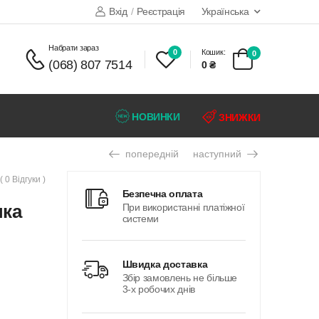
Вхід
/
Реєстрація
Українська
набрати зараз
0
Кошик:
0
(068) 807 7514
0 ₴
НОВИНКИ
ЗНИЖКИ
попередній
наступний
( 0 Відгуки )
безпечна оплата
нка
При використанні платіжної
системи
швидка доставка
Збір замовлень не більше
3-х робочих днів