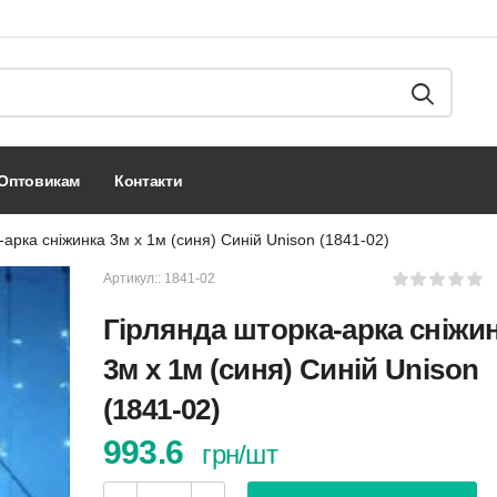
оптовикам
контакти
арка сніжинка 3м х 1м (синя) Синій Unison (1841-02)
Артикул::
1841-02
Гірлянда шторка-арка сніжи
3м х 1м (синя) Синій Unison
(1841-02)
993.6
грн/шт