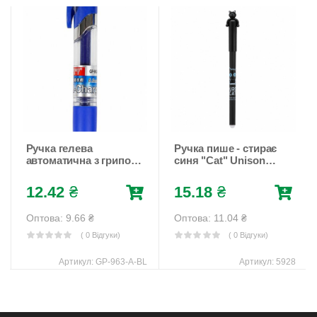
Ручка гелева
Ручка пише - стирає
автоматична з грипом,
синя "Cat" Unison
0,5мм синя, Аodemei
(5928)
Синій Unison (GP-963-
12.42
₴
15.18
₴
А-BL)
Оптова: 9.66
₴
Оптова: 11.04
₴
( 0 Відгуки)
( 0 Відгуки)
Артикул:
GP-963-А-BL
Артикул:
5928