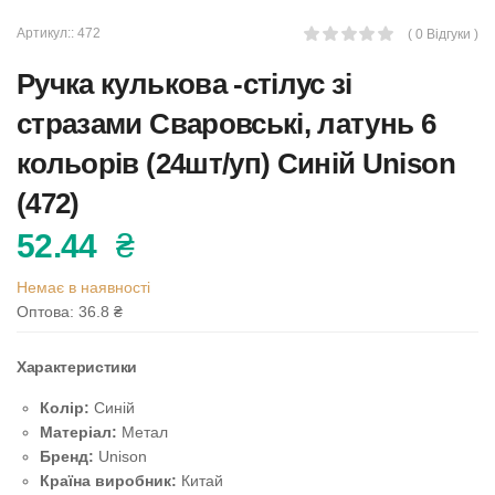
Артикул::
472
( 0 Відгуки )
Ручка кулькова -стілус зі
стразами Сваровські, латунь 6
кольорів (24шт/уп) Синій Unison
(472)
52.44
₴
Немає в наявності
Оптова: 36.8
₴
Характеристики
Колір:
Синій
Матеріал:
Метал
Бренд:
Unison
Країна виробник:
Китай