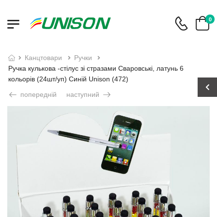
0
канцтовари
ручки
Ручка кулькова -стілус зі стразами Сваровські, латунь 6
кольорів (24шт/уп) Синій Unison (472)
попередній
наступний