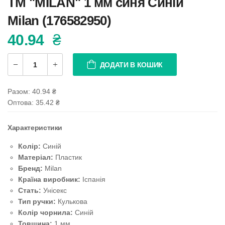
ТМ "MILAN" 1 мм синя Синій
Milan (176582950)
40.94
₴
ДОДАТИ В КОШИК
Разом:
40.94
₴
Оптова: 35.42
₴
Характеристики
Колір:
Синій
Матеріал:
Пластик
Бренд:
Milan
Країна виробник:
Іспанія
Стать:
Унісекс
Тип ручки:
Кулькова
Колір чорнила:
Синій
Товщина:
1 мм