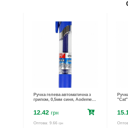
ill
Ручка гелева автоматична з
Ручк
nison
грипом, 0,5мм синя, Аodemei
"Cat"
Синій Unison (GP-963-А-BL)
12.42
15.
грн
Оптова: 9.66
Оптов
грн