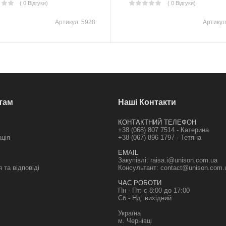
( 0 Відгуки)
( 0 Відгуки)
Артикул:
5928
Артикул
там
Наші Контакти
КОНТАКТНИЙ ТЕЛЕФОН
+38 (068) 807 7514 - Катерина
ація
+38 (067) 896 1797 - Тетяна
EMAIL
Закупівлі:
raisa.i@unison.com.ua
 та відповіді
Консультант:
contact@unison.com.
ЧАС РОБОТИ
Пн - Пт: с 8:00 до 17:00
Сб - Нд: вихідний
Україна
м. Чернівці