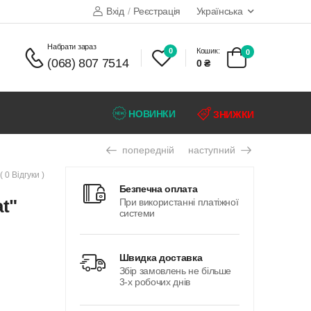
Вхід
/
Реєстрація
Українська
набрати зараз
0
Кошик:
0
(068) 807 7514
0 ₴
НОВИНКИ
ЗНИЖКИ
попередній
наступний
( 0 Відгуки )
безпечна оплата
t"
При використанні платіжної
системи
швидка доставка
Збір замовлень не більше
3-х робочих днів