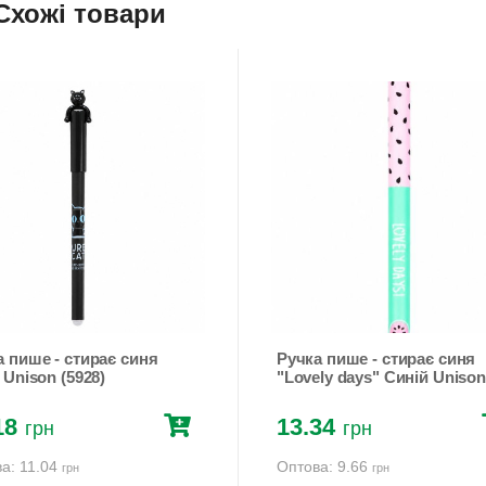
Схожі товари
а пише - стирає синя
Ручка пише - стирає синя
 Unison (5928)
"Lovely days" Синій Unison
(9191)
18
13.34
грн
грн
а: 11.04
Оптова: 9.66
грн
грн