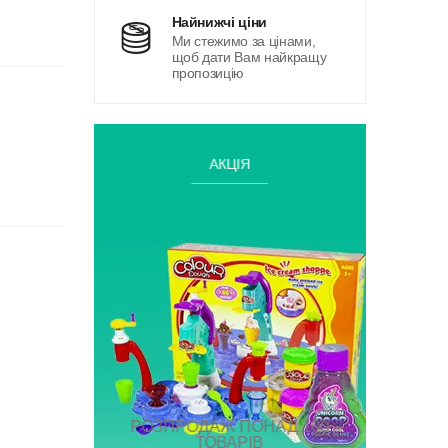
найнижчі ціни
Ми стежимо за цінами,
щоб дати Вам найкращу
пропозицію
АКЦІЯ
РОЗПРОДАЖ ПОНАД 100
ТОВАРІВ